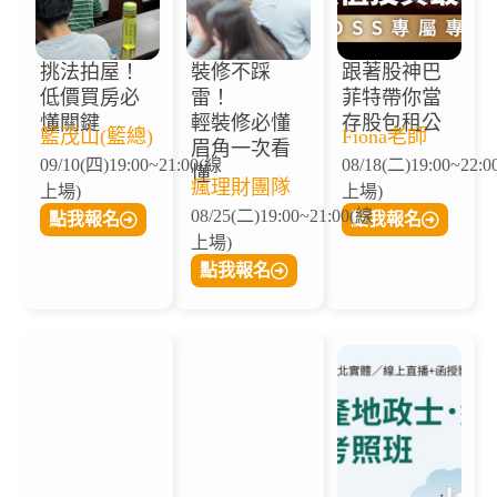
挑法拍屋！
裝修不踩
跟著股神巴
低價買房必
雷！
菲特帶你當
懂關鍵
輕裝修必懂
存股包租公
籃茂山(籃總)
Fiona老師
眉角一次看
09/10(四)19:00~21:00(線
08/18(二)19:00~22:
懂
瘋理財團隊
上場)
上場)
08/25(二)19:00~21:00(線
點我報名
點我報名
上場)
點我報名