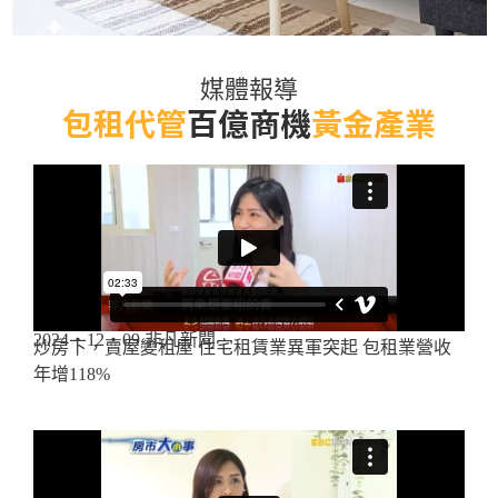
媒體報導
包租代管
百億商機
黃金產業
2024・12・09 非凡新聞
炒房下，賣屋變租屋 住宅租賃業異軍突起 包租業營收
年增118%