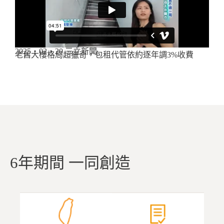
2025・02・20 三立新聞
老舊大樓格局超獵奇，包租代管依約逐年調3%收費
6年期間 一同創造