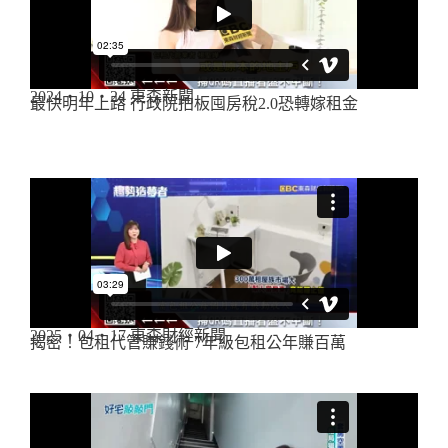
2024・10・24 東森新聞
最快明年上路 行政院拍板囤房稅2.0恐轉嫁租金
2025・04・17 東森財經新聞
揭密！包租代管賺錢術 7年級包租公年賺百萬