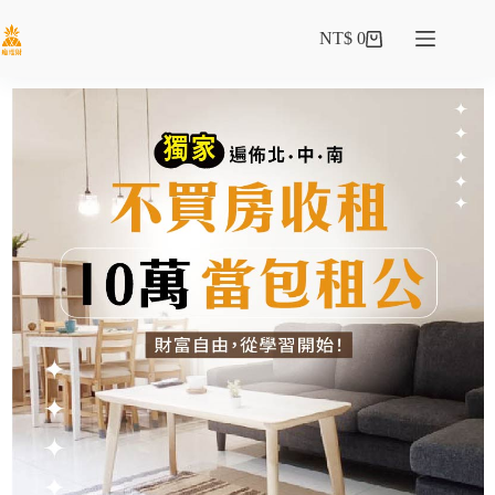
NT$
0