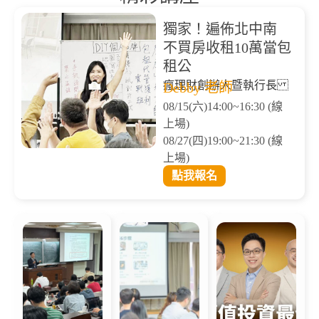
獨家！遍佈北中南
不買房收租10萬當包
租公
瘋理財創辦人暨執行長
Debby 老師
08/15(六)14:00~16:30 (線
上場)
08/27(四)19:00~21:30 (線
上場)
點我報名